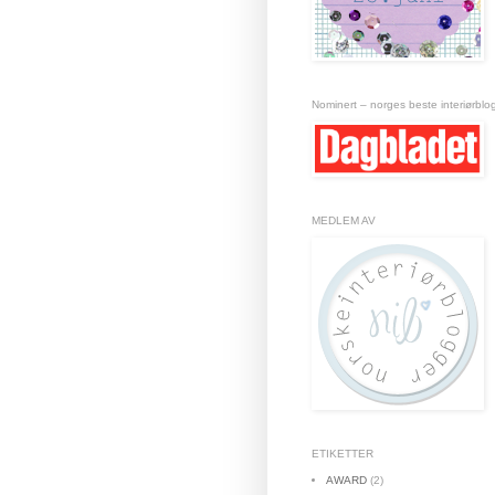
Nominert – norges beste interiørblo
MEDLEM AV
ETIKETTER
AWARD
(2)