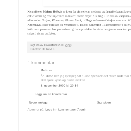
Keramikeren
Malene Helbak
er kjent for sin serie av moderne og fargerike keramikkpro
enkle former og rene linjer med mønster i sterke farger. Alle ting i Helbak-kolleksjonen 
ulike serier:
Stripes, Flower og Flower Black
, i tillegg en barnekolleksjon som er et fe
København ligger butikken og verkstedet til Helbak-Scherning i Badstuestræde 4 og er a
kikk inn i prosessen bak produktene og finne produkter fra de to designerne som kun pro
selges i denne butikken.
Lagt inn av
Hokusfiliokus
kl.
20:01
Etiketter:
DETALJER
1 kommentar:
Malin
sa...
Åh, disse likte jeg kjempegodt ! Likte spessielt det første bildet fo
skal spise kjeks og drikke melk til.
8. november 2009 kl. 20:34
Legg inn en kommentar
Nyere innlegg
Startsiden
Abonner på:
Legg inn kommentarer (Atom)