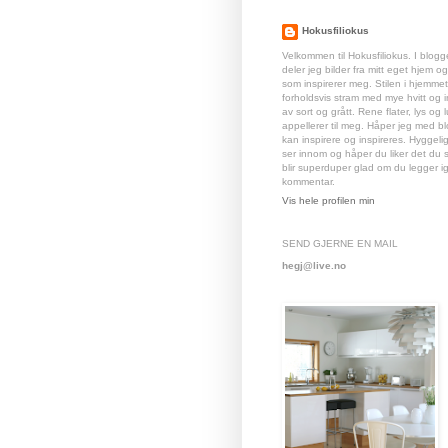
Hokusfiliokus
Velkommen til Hokusfiliokus. I blog
deler jeg bilder fra mitt eget hjem og
som inspirerer meg. Stilen i hjemmet 
forholdsvis stram med mye hvitt og 
av sort og grått. Rene flater, lys og l
appellerer til meg. Håper jeg med b
kan inspirere og inspireres. Hyggeli
ser innom og håper du liker det du s
blir superduper glad om du legger i
kommentar.
Vis hele profilen min
SEND GJERNE EN MAIL
hegj@live.no