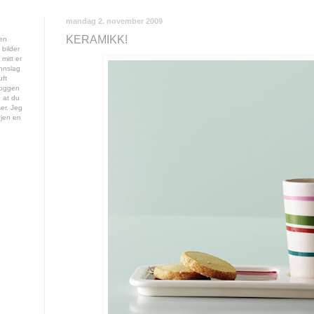
mandag 2. november 2009
KERAMIKK!
gen
 bilder
mitt er
innslag
uft
loggen
g at du
er. Jeg
gjen en