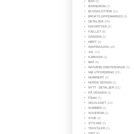
BAD
(2)
BARNEROM
(7)
BLOGGLOTTERI
(11)
BRUKT/LOPPEMARKED
(3)
DETALJER
(59)
FAVORITTER
(5)
FJELLET
(8)
GANGEN
(1)
HØST
(2)
INSPIRASJON
(36)
JUL
(12)
KJØKKEN
(2)
MAT
(8)
NATUR/BLOMSTER/HAGE
(1)
NIB UTFORDRING
(26)
NOMINERT
(2)
NORSK DESIGN
(2)
NYTT - DETALJER
(31)
PÅ VEGGEN
(4)
Påske
(1)
SELVLAGET
(10)
SOMMER
(2)
SOVEROM
(1)
STUE
(3)
STYLING
(2)
TEKSTILER
(1)
TIPS
(6)