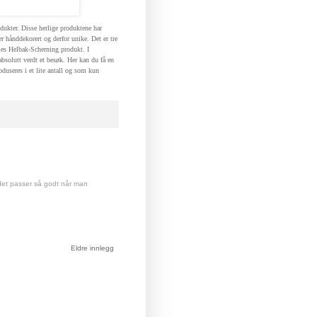
dukter. Disse herlige produktene har
er hånddekorert og derfor unike. Det er tre
lles Helbak-Scherning produkt. I
bsolutt verdt et besøk. Her kan du få en
duseres i et lite antall og som kun
r det passer så godt når man
Eldre innlegg